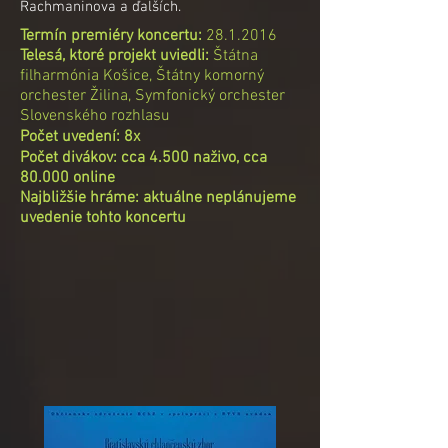
Rachmaninova a ďalších.
Termín premiéry koncertu:
28.1.2016
Telesá, ktoré projekt uviedli:
Štátna
filharmónia Košice, Štátny komorný
orchester Žilina, Symfonický orchester
Slovenského rozhlasu
Počet uvedení: 8x
Počet divákov:
cca 4.500 naživo, cca
80.000 online
Najbližšie hráme: aktuálne neplánujeme
uvedenie tohto koncertu