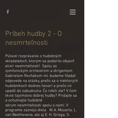
Príbeh hudby 2 - O
nesmrteľnosti
Pútavé rozprávanie o hudobných
skladateľoch, ktorým sa podarilo objaviť
elixír nesmrteľnosti! Spolu so
symfonickým orchestrom a dirigentom
Gabrielom Rovňákom ml. budeme hľadať
odpovede na otázky, prečo sa o niektorých
hudobníkoch dodnes hovorí a prečo iní
upadli do zabudnutia. Čo robili zle? V čom
tkvie tajomstvo dobrej hudby? Pridajte sa
a ochutnajte hudobné
sérum nesmrteľnosti spolu s nami. V
programe zaznejú diela W. A. Mozarta, L.
van Beethovena, ale aj E. H. Griega, S.